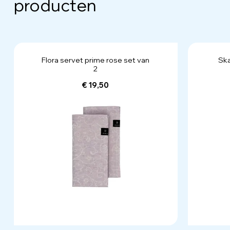
producten
Flora servet prime rose set van
Ska
2
€ 19,50