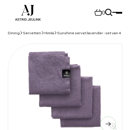
0
Dining
Servetten
Himla
Sunshine servet lavender - set van 4