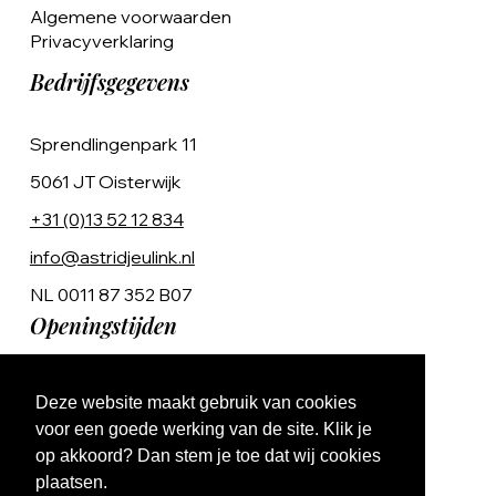
Algemene voorwaarden
Privacyverklaring
Bedrijfsgegevens
Sprendlingenpark 11
5061 JT Oisterwijk
+31 (0)13 52 12 834
info@astridjeulink.nl
NL 0011 87 352 B07
Openingstijden
Op afspraak
Deze website maakt gebruik van cookies
Ma t/m Vr 9:00 - 17:00
voor een goede werking van de site. Klik je
op akkoord? Dan stem je toe dat wij cookies
plaatsen.