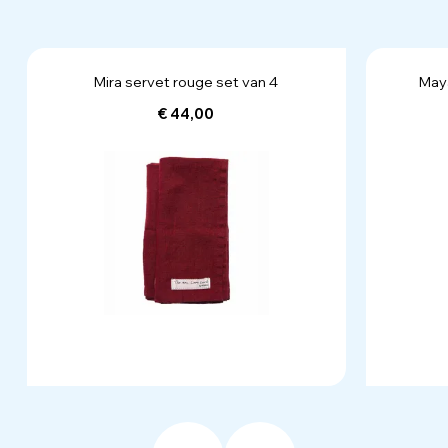
Mira servet rouge set van 4
Maya
€ 44,00