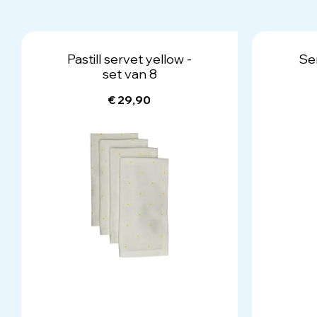
Pastill servet yellow -
Ser
set van 8
€ 29,90