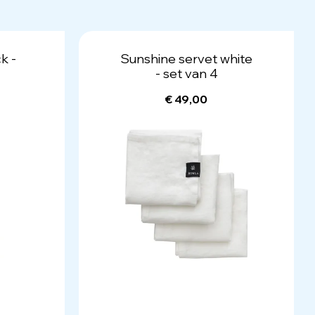
k -
Sunshine servet white
- set van 4
€ 49,00