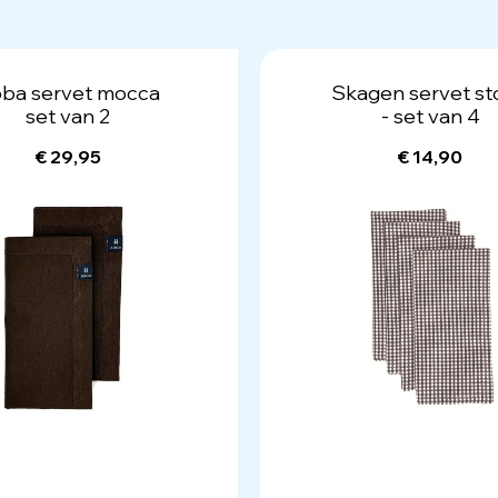
ba servet mocca
Skagen servet s
set van 2
- set van 4
€ 29,95
€ 14,90