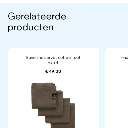
Gerelateerde
producten
Sunshine servet coffee - set
Fin
van 4
€ 49,00