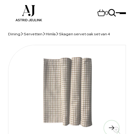
0
Dining
Servetten
Himla
Skagen servet oak set van 4