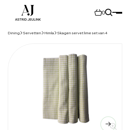
0
Dining
Servetten
Himla
Skagen servet lime set van 4