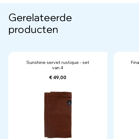
Gerelateerde
producten
Sunshine servet rustique - set
Fin
van 4
€ 49,00