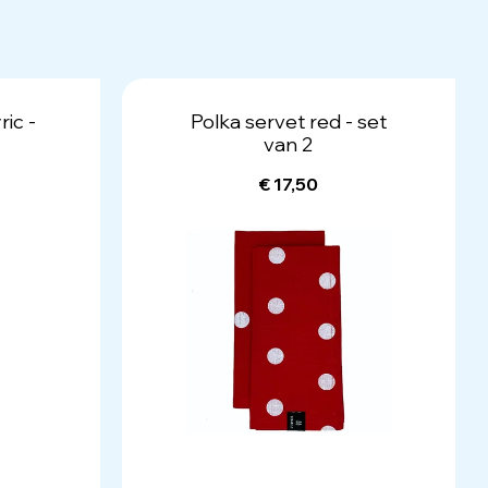
ic -
Polka servet red - set
van 2
€ 17,50