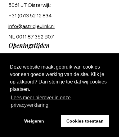
5061 JT Oisterwijk
+31 (0)13 52 12 834
info@astridjeulink.nl
NL 0011 87 352 B07
Openingstijden
Op afspraak
Deze website maakt gebruik van cookies
Ma t/m Vr 9:00 - 17:00
voor een goede werking van de site. Klik je
op akkoord? Dan stem je toe dat wij cookies
plaatsen.
Lees meer hierover in onze
privacyverklaring.
Website by The Cre8ion.Lab
Weigeren
Cookies toestaan