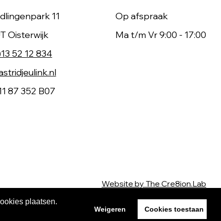
dlingenpark 11
Op afspraak
T Oisterwijk
Ma t/m Vr 9:00 - 17:00
)13 52 12 834
stridjeulink.nl
11 87 352 B07
Website by The Cre8ion.Lab
cookies plaatsen.
Weigeren
Cookies toestaan