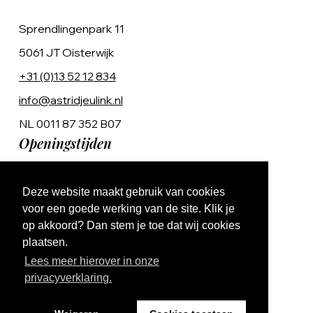
Sprendlingenpark 11
5061 JT Oisterwijk
+31 (0)13 52 12 834
info@astridjeulink.nl
NL 0011 87 352 B07
Openingstijden
Op afspraak
Deze website maakt gebruik van cookies
Ma t/m Vr 9:00 - 17:00
voor een goede werking van de site. Klik je
op akkoord? Dan stem je toe dat wij cookies
plaatsen.
Lees meer hierover in onze
privacyverklaring.
Website by The Cre8ion.Lab