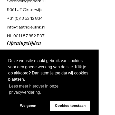
Sprendlingenpark 11
5061 JT Oisterwijk
+31 (0)13 52 12 834
info@astridjeulink.nl
NL 0011 87 352 B07
Openingstijden
Op afspraak
Deze website maakt gebruik van cookies
Ma t/m Vr 9:00 - 17:00
voor een goede werking van de site. Klik je
op akkoord? Dan stem je toe dat wij cookies
plaatsen.
Lees meer hierover in onze
privacyverklaring.
Website by The Cre8ion.Lab
Weigeren
Cookies toestaan