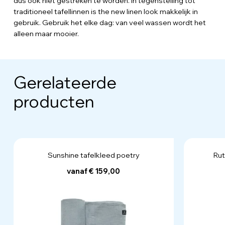
dus ook niet gestreken te worden. In tegenstelling tot
traditioneel tafellinnen is the new linen look makkelijk in
gebruik. Gebruik het elke dag: van veel wassen wordt het
alleen maar mooier.
Gerelateerde
producten
Sunshine tafelkleed poetry
Rut
vanaf € 159,00