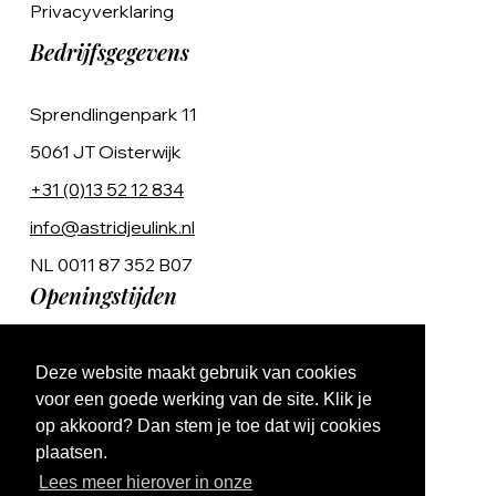
Privacyverklaring
Bedrijfsgegevens
Sprendlingenpark 11
5061 JT Oisterwijk
+31 (0)13 52 12 834
info@astridjeulink.nl
NL 0011 87 352 B07
Openingstijden
Op afspraak
Deze website maakt gebruik van cookies
Ma t/m Vr 9:00 - 17:00
voor een goede werking van de site. Klik je
op akkoord? Dan stem je toe dat wij cookies
plaatsen.
Lees meer hierover in onze