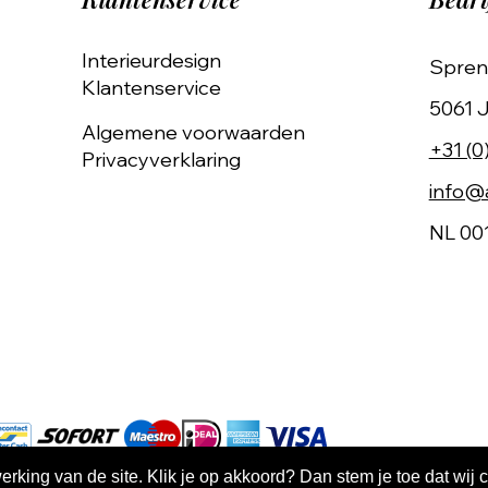
Interieurdesign
Spren
Klantenservice
5061 J
Algemene voorwaarden
+31 (0
Privacyverklaring
info@a
NL 00
king van de site. Klik je op akkoord? Dan stem je toe dat wij 