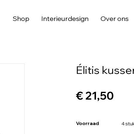
Shop
Interieurdesign
Over ons
Élitis kuss
€ 21,50
Voorraad
4 stu