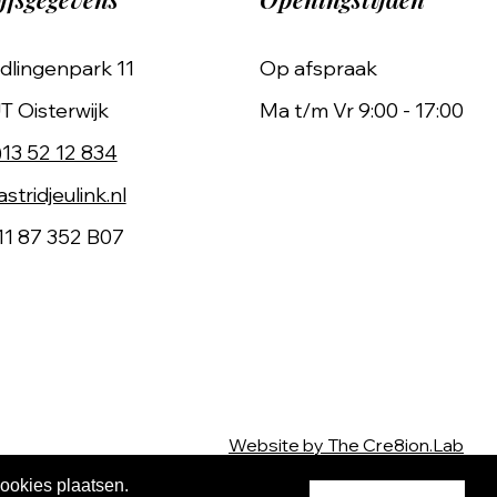
dlingenpark 11
Op afspraak
T Oisterwijk
Ma t/m Vr 9:00 - 17:00
)13 52 12 834
stridjeulink.nl
11 87 352 B07
Website by The Cre8ion.Lab
cookies plaatsen.