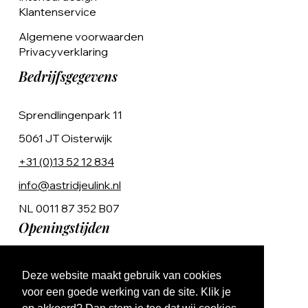
Klantenservice
Algemene voorwaarden
Privacyverklaring
Bedrijfsgegevens
Sprendlingenpark 11
5061 JT Oisterwijk
+31 (0)13 52 12 834
info@astridjeulink.nl
NL 0011 87 352 B07
Openingstijden
Op afspraak
Deze website maakt gebruik van cookies
Ma t/m Vr 9:00 - 17:00
voor een goede werking van de site. Klik je