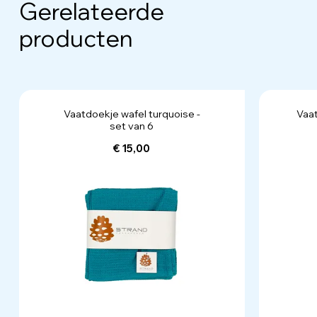
Gerelateerde
producten
Vaatdoekje wafel turquoise -
Vaat
set van 6
€ 15,00