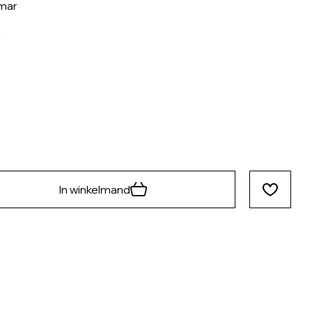
mar
n
In winkelmand