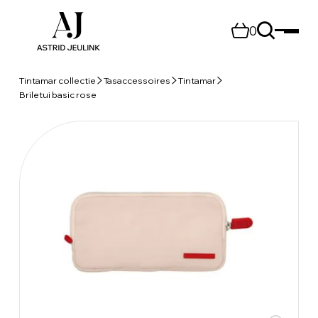
0
Tintamar collectie
Tasaccessoires
Tintamar
Briletui basic rose