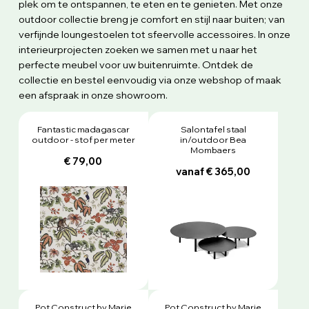
plek om te ontspannen, te eten en te genieten. Met onze
outdoor collectie breng je comfort en stijl naar buiten; van
verfijnde loungestoelen tot sfeervolle accessoires. In onze
interieurprojecten zoeken we samen met u naar het
perfecte meubel voor uw buitenruimte. Ontdek de
collectie en bestel eenvoudig via onze webshop of maak
een afspraak in onze showroom.
Fantastic madagascar
Salontafel staal
outdoor - stof per meter
in/outdoor Bea
Mombaers
€ 79,00
vanaf € 365,00
Pot Construct by Marie
Pot Construct by Marie