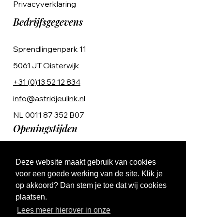
Privacyverklaring
Bedrijfsgegevens
Sprendlingenpark 11
5061 JT Oisterwijk
+31 (0)13 52 12 834
info@astridjeulink.nl
NL 0011 87 352 B07
Openingstijden
Op afspraak
Deze website maakt gebruik van cookies
Ma t/m Vr 9:00 - 17:00
voor een goede werking van de site. Klik je
op akkoord? Dan stem je toe dat wij cookies
plaatsen.
Lees meer hierover in onze