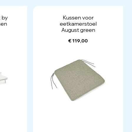
t by
Kussen voor
sen
eetkamerstoel
August green
€ 119,00