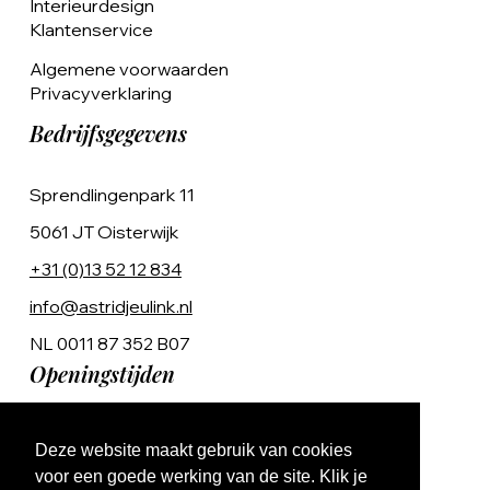
Interieurdesign
Klantenservice
Algemene voorwaarden
Privacyverklaring
Bedrijfsgegevens
Sprendlingenpark 11
5061 JT Oisterwijk
+31 (0)13 52 12 834
info@astridjeulink.nl
NL 0011 87 352 B07
Openingstijden
Op afspraak
Deze website maakt gebruik van cookies
Ma t/m Vr 9:00 - 17:00
voor een goede werking van de site. Klik je