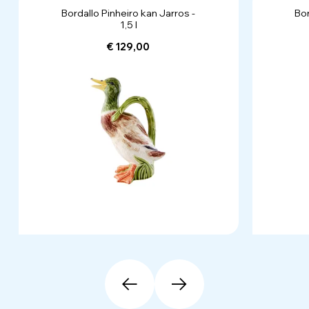
Bordallo Pinheiro kan Jarros -
Bor
1,5 l
€ 129,00