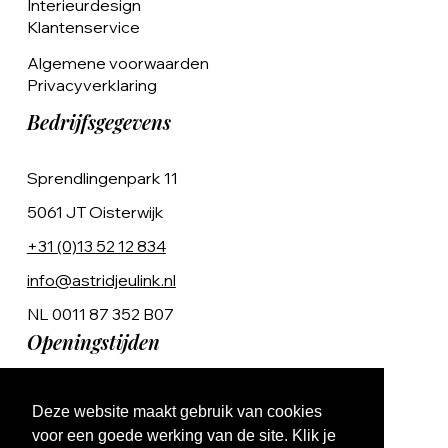
Interieurdesign
Klantenservice
Algemene voorwaarden
Privacyverklaring
Bedrijfsgegevens
Sprendlingenpark 11
5061 JT Oisterwijk
+31 (0)13 52 12 834
info@astridjeulink.nl
NL 0011 87 352 B07
Openingstijden
Op afspraak
Deze website maakt gebruik van cookies
Ma t/m Vr 9:00 - 17:00
voor een goede werking van de site. Klik je