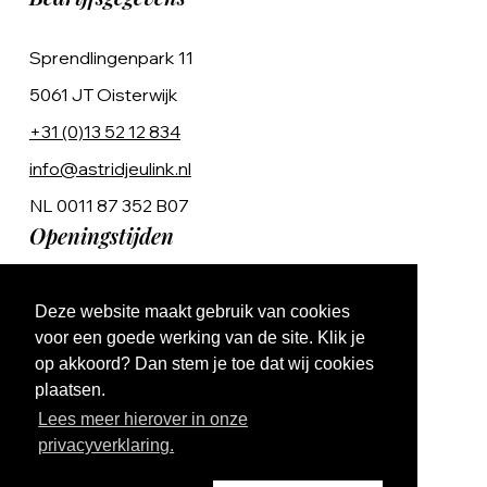
Sprendlingenpark 11
5061 JT Oisterwijk
+31 (0)13 52 12 834
info@astridjeulink.nl
NL 0011 87 352 B07
Openingstijden
Op afspraak
Deze website maakt gebruik van cookies
Ma t/m Vr 9:00 - 17:00
voor een goede werking van de site. Klik je
op akkoord? Dan stem je toe dat wij cookies
plaatsen.
Lees meer hierover in onze
privacyverklaring.