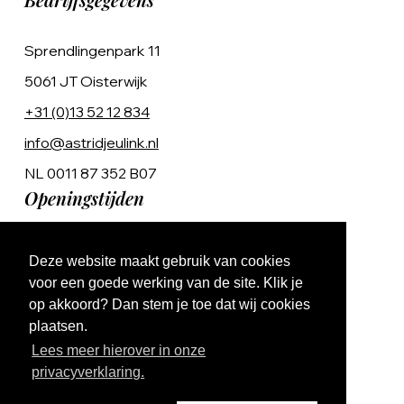
Sprendlingenpark 11
5061 JT Oisterwijk
+31 (0)13 52 12 834
info@astridjeulink.nl
NL 0011 87 352 B07
Openingstijden
Op afspraak
Deze website maakt gebruik van cookies
Ma t/m Vr 9:00 - 17:00
voor een goede werking van de site. Klik je
op akkoord? Dan stem je toe dat wij cookies
plaatsen.
Lees meer hierover in onze
privacyverklaring.