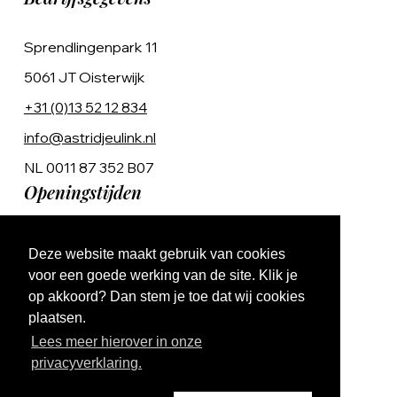
Sprendlingenpark 11
5061 JT Oisterwijk
+31 (0)13 52 12 834
info@astridjeulink.nl
NL 0011 87 352 B07
Openingstijden
Op afspraak
Deze website maakt gebruik van cookies
Ma t/m Vr 9:00 - 17:00
voor een goede werking van de site. Klik je
op akkoord? Dan stem je toe dat wij cookies
plaatsen.
Lees meer hierover in onze
privacyverklaring.