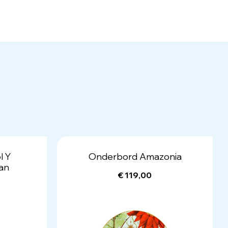
l Y
Onderbord Amazonia
ian
€ 119,00