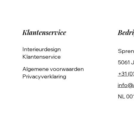
Klantenservice
Bedri
Interieurdesign
Spren
Klantenservice
5061 J
Algemene voorwaarden
+31 (0
Privacyverklaring
info@a
NL 00