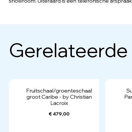
showroom. Uiteraard is een telefonische afspraak
Gerelateerde
Fruitschaal/groenteschaal
Su
groot Caribe - by Christian
Par
Lacroix
€ 479,00