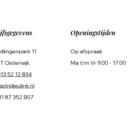
jfsgegevens
Openingstijden
dlingenpark 11
Op afspraak
T Oisterwijk
Ma t/m Vr 9:00 - 17:00
)13 52 12 834
stridjeulink.nl
11 87 352 B07