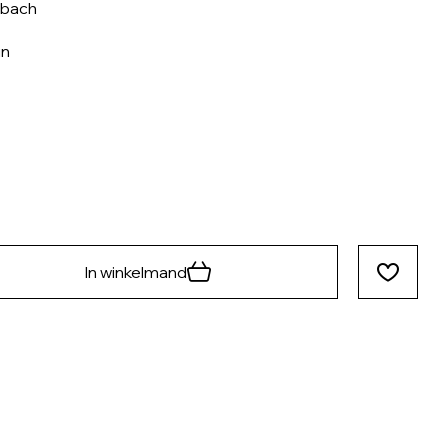
nbach
in
In winkelmand