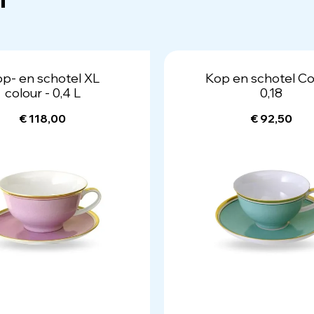
p- en schotel XL
Kop en schotel Co
colour - 0,4 L
0,18
€ 118,00
€ 92,50