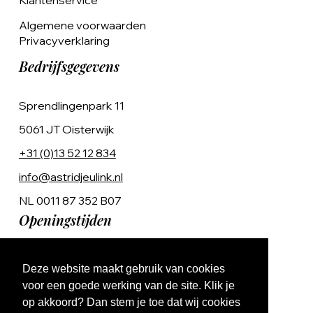
Klantenservice
Algemene voorwaarden
Privacyverklaring
Bedrijfsgegevens
Sprendlingenpark 11
5061 JT Oisterwijk
+31 (0)13 52 12 834
info@astridjeulink.nl
NL 0011 87 352 B07
Openingstijden
Op afspraak
Deze website maakt gebruik van cookies
Ma t/m Vr 9:00 - 17:00
voor een goede werking van de site. Klik je
op akkoord? Dan stem je toe dat wij cookies