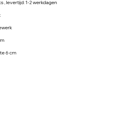
ks
, levertijd: 1-2 werkdagen
x
ewerk
cm
te 6 cm