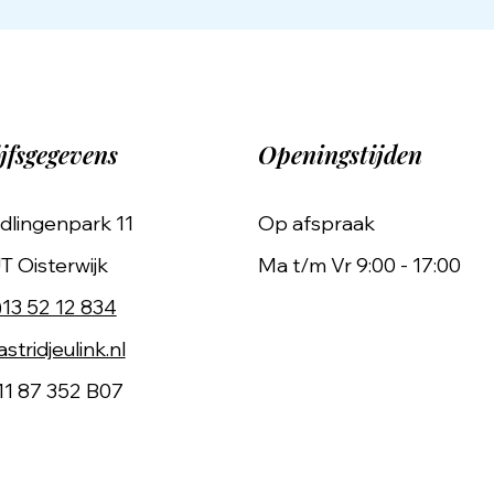
jfsgegevens
Openingstijden
dlingenpark 11
Op afspraak
T Oisterwijk
Ma t/m Vr 9:00 - 17:00
)13 52 12 834
stridjeulink.nl
11 87 352 B07