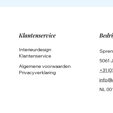
Klantenservice
Bedri
Interieurdesign
Spren
Klantenservice
5061 J
Algemene voorwaarden
+31 (0
Privacyverklaring
info@a
NL 00