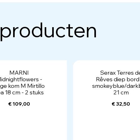
 producten
MARNI
Serax Terres d
idnightflowers -
Rêves diep bor
ge kom M Mirtillo
smokeyblue/dark
a 18 cm - 2 stuks
21 cm
€ 109,00
€ 32,50