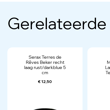
Gerelateerde
Serax Terres de
Rêves Beker recht
M
laag rust/darkblue 5
La
cm
Te
€ 12,50