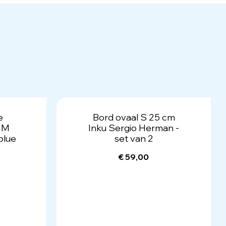
e
Bord ovaal S 25 cm
d M
Inku Sergio Herman -
blue
set van 2
€ 59,00