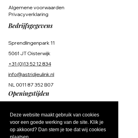
Algemene voorwaarden
Privacyverklaring
Bedrijfsgegevens
Sprendlingenpark 11
5061 JT Oisterwijk
+31 (0)13 52 12 834
info@astridjeulink.nl
NL 0011 87 352 B07
Openingstijden
Op afspraak
Deze website maakt gebruik van cookies
Ma t/m Vr 9:00 - 17:00
voor een goede werking van de site. Klik je
op akkoord? Dan stem je toe dat wij cookies
plaatsen.