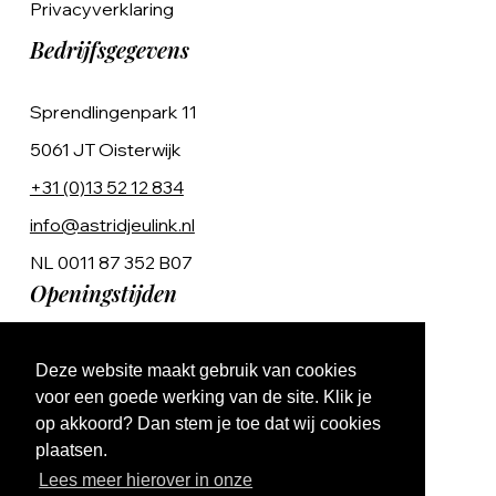
Privacyverklaring
Bedrijfsgegevens
Sprendlingenpark 11
5061 JT Oisterwijk
+31 (0)13 52 12 834
info@astridjeulink.nl
NL 0011 87 352 B07
Openingstijden
Op afspraak
Deze website maakt gebruik van cookies
Ma t/m Vr 9:00 - 17:00
voor een goede werking van de site. Klik je
op akkoord? Dan stem je toe dat wij cookies
plaatsen.
Lees meer hierover in onze