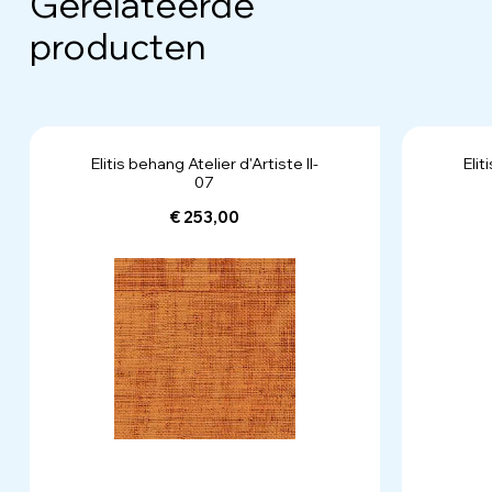
Gerelateerde
producten
Elitis behang Atelier d'Artiste II-
Elit
07
€ 253,00