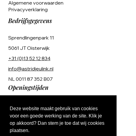
Algemene voorwaarden
Privacyverklaring
Bedrijfsgegevens
Sprendlingenpark 11
5061 JT Oisterwijk
+31 (0)13 52 12 834
info@astridjeulink.nl
NL 0011 87 352 B07
Openingstijden
Op afspraak
Deze website maakt gebruik van cookies
Ma t/m Vr 9:00 - 17:00
voor een goede werking van de site. Klik je
op akkoord? Dan stem je toe dat wij cookies
plaatsen.