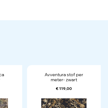
ca
Avventura stof per
r
meter- zwart
€ 119,00