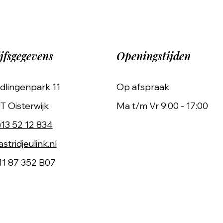
jfsgegevens
Openingstijden
dlingenpark 11
Op afspraak
T Oisterwijk
Ma t/m Vr 9:00 - 17:00
)13 52 12 834
stridjeulink.nl
11 87 352 B07