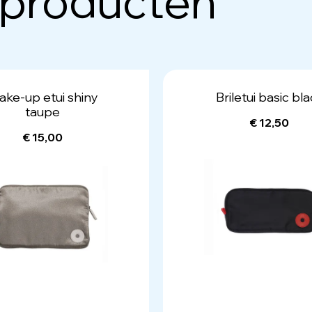
 producten
ke-up etui shiny
Briletui basic bl
taupe
€ 12,50
€ 15,00