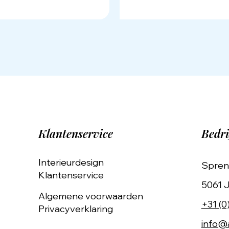
Klantenservice
Bedri
Interieurdesign
Spren
Klantenservice
5061 J
Algemene voorwaarden
+31 (0
Privacyverklaring
info@a