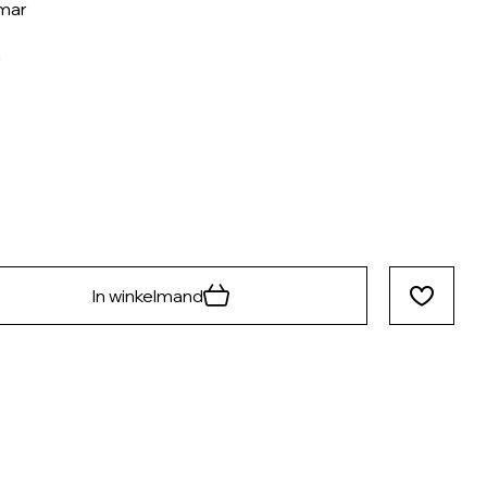
mar
n
In winkelmand