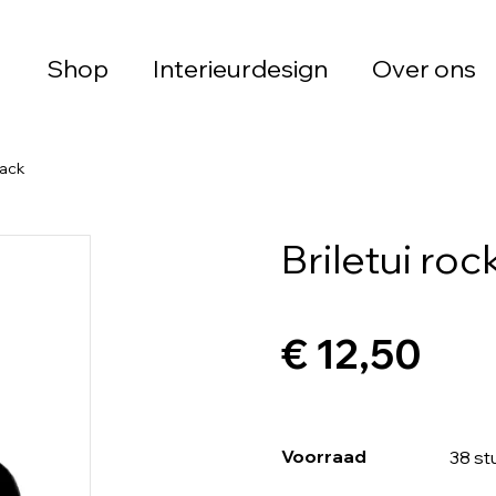
Shop
Interieurdesign
Over ons
lack
Briletui roc
€ 12,50
Voorraad
38 st