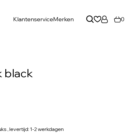
Klantenservice
Merken
0
k black
uks
, levertijd: 1-2 werkdagen