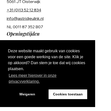
5061 JT Oisterwijk
+31 (0)13 52 12 834
info@astridjeulink.nl
NL 0011 87 352 B07
Openingstijden
Op afspraak
Deze website maakt gebruik van cookies
Ma t/m Vr 9:00 - 17:00
voor een goede werking van de site. Klik je
op akkoord? Dan stem je toe dat wij cookies
plaatsen.
Lees meer hierover in onze
privacyverklaring.
Website by The Cre8ion.Lab
Weigeren
Cookies toestaan