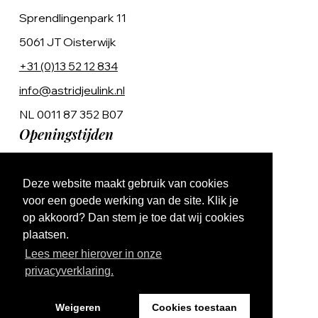
Sprendlingenpark 11
5061 JT Oisterwijk
+31 (0)13 52 12 834
info@astridjeulink.nl
NL 0011 87 352 B07
Openingstijden
Op afspraak
Deze website maakt gebruik van cookies
Ma t/m Vr 9:00 - 17:00
voor een goede werking van de site. Klik je
op akkoord? Dan stem je toe dat wij cookies
plaatsen.
Lees meer hierover in onze
privacyverklaring.
Website by The Cre8ion.Lab
Weigeren
Cookies toestaan