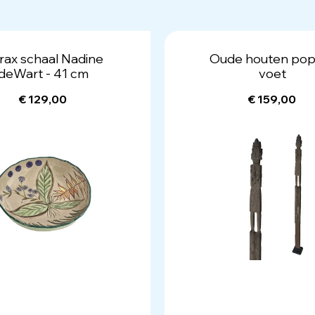
rax schaal Nadine
Oude houten pop
deWart - 41 cm
voet
€ 129,00
€ 159,00