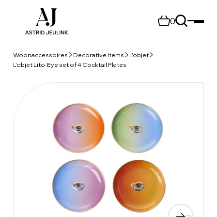
0
Woonaccessoires
Decorative items
L'objet
L'objet Lito-Eye set of 4 Cocktail Plates