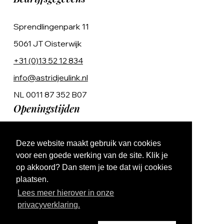
Sprendlingenpark 11
5061 JT Oisterwijk
+31 (0)13 52 12 834
info@astridjeulink.nl
NL 0011 87 352 B07
Openingstijden
Op afspraak
Deze website maakt gebruik van cookies
Ma t/m Vr 9:00 - 17:00
voor een goede werking van de site. Klik je
op akkoord? Dan stem je toe dat wij cookies
plaatsen.
Lees meer hierover in onze
privacyverklaring.