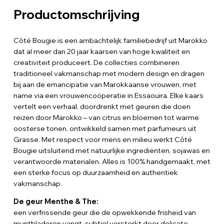
Productomschrijving
Côté Bougie is een ambachtelijk familiebedrijf uit Marokko
dat al meer dan 20 jaar kaarsen van hoge kwaliteit en
creativiteit produceert. De collecties combineren
traditioneel vakmanschap met modern design en dragen
bij aan de emancipatie van Marokkaanse vrouwen, met
name via een vrouwencoöperatie in Essaouira. Elke kaars
vertelt een verhaal, doordrenkt met geuren die doen
reizen door Marokko – van citrus en bloemen tot warme
oosterse tonen, ontwikkeld samen met parfumeurs uit
Grasse. Met respect voor mens en milieu werkt Côté
Bougie uitsluitend met natuurlijke ingrediënten, sojawas en
verantwoorde materialen. Alles is 100% handgemaakt, met
een sterke focus op duurzaamheid en authentiek
vakmanschap.
De geur Menthe & The:
een verfrissende geur die de opwekkende frisheid van
muntbladeren vangt, subtiel versterkt door delicate