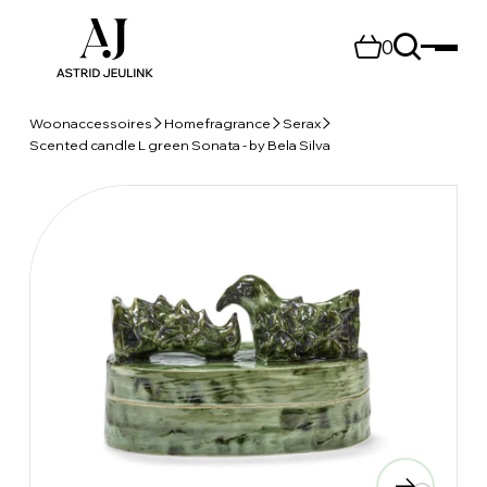
0
Woonaccessoires
Homefragrance
Serax
Scented candle L green Sonata - by Bela Silva