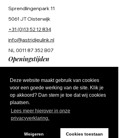
Sprendlingenpark 11
5061 JT Oisterwijk
+31 (0)13 52 12 834
info@astridjeulink.nl
NL 0011 87 352 B07
Openingstijden
Op afspraak
Deze website maakt gebruik van cookies
Ma t/m Vr 9:00 - 17:00
voor een goede werking van de site. Klik je
op akkoord? Dan stem je toe dat wij cookies
plaatsen.
Lees meer hierover in onze
privacyverklaring.
Website by The Cre8ion.Lab
Weigeren
Cookies toestaan