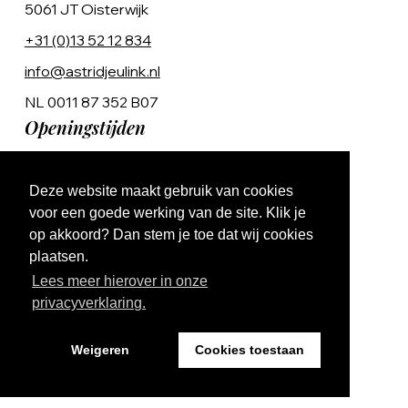
5061 JT Oisterwijk
+31 (0)13 52 12 834
info@astridjeulink.nl
NL 0011 87 352 B07
Openingstijden
Op afspraak
Deze website maakt gebruik van cookies
Ma t/m Vr 9:00 - 17:00
voor een goede werking van de site. Klik je
op akkoord? Dan stem je toe dat wij cookies
plaatsen.
Lees meer hierover in onze
privacyverklaring.
Website by The Cre8ion.Lab
Weigeren
Cookies toestaan