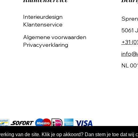
Interieurdesign
Spren
Klantenservice
5061 J
Algemene voorwaarden
+31 (0
Privacyverklaring
info@a
NL 00
king van de site. Klik je op akkoord? Dan stem je toe dat wij 