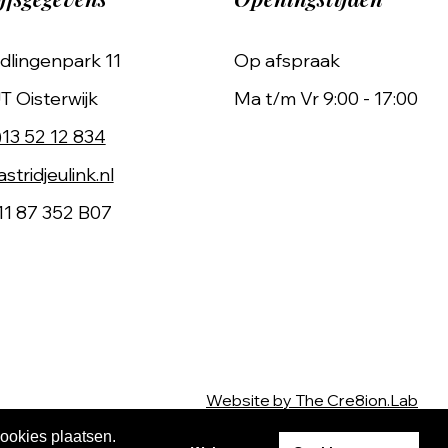
dlingenpark 11
Op afspraak
T Oisterwijk
Ma t/m Vr 9:00 - 17:00
)13 52 12 834
stridjeulink.nl
11 87 352 B07
Website by The Cre8ion.Lab
cookies plaatsen.