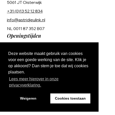
5061 JT Oisterwijk
+31 (0)13 52 12 834
info@astridjeulink.nl
NL 0011 87 352 B07
Openingstijden
Op afspraak
Deze website maakt gebruik van cookies
Ma t/m Vr 9:00 - 17:00
voor een goede werking van de site. Klik je
op akkoord? Dan stem je toe dat wij cookies
plaatsen.
Lees meer hierover in onze
privacyverklaring.
Website by The Cre8ion.Lab
Weigeren
Cookies toestaan