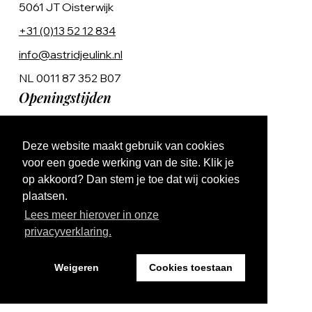
5061 JT Oisterwijk
+31 (0)13 52 12 834
info@astridjeulink.nl
NL 0011 87 352 B07
Openingstijden
Op afspraak
Deze website maakt gebruik van cookies
Ma t/m Vr 9:00 - 17:00
voor een goede werking van de site. Klik je
op akkoord? Dan stem je toe dat wij cookies
plaatsen.
Lees meer hierover in onze
privacyverklaring.
Website by The Cre8ion.Lab
Weigeren
Cookies toestaan