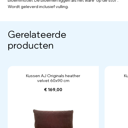
bloemmotief. De bloemen liggen als het ware "op de stof".
Wordt geleverd inclusief vulling.
Gerelateerde
producten
Kussen AJ Originals heather
Ku
velvet 60x90 cm
€ 169,00