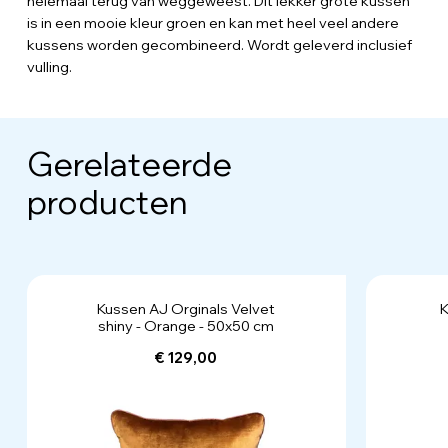
helemaal terug van weggeweest. Dit lekker grote kussen
is in een mooie kleur groen en kan met heel veel andere
kussens worden gecombineerd. Wordt geleverd inclusief
vulling.
Gerelateerde
producten
Kussen AJ Orginals Velvet
K
shiny - Orange - 50x50 cm
€ 129,00