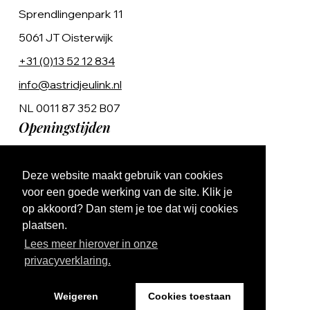
Sprendlingenpark 11
5061 JT Oisterwijk
+31 (0)13 52 12 834
info@astridjeulink.nl
NL 0011 87 352 B07
Openingstijden
Op afspraak
Deze website maakt gebruik van cookies
Ma t/m Vr 9:00 - 17:00
voor een goede werking van de site. Klik je
op akkoord? Dan stem je toe dat wij cookies
plaatsen.
Lees meer hierover in onze
privacyverklaring.
Website by The Cre8ion.Lab
Weigeren
Cookies toestaan