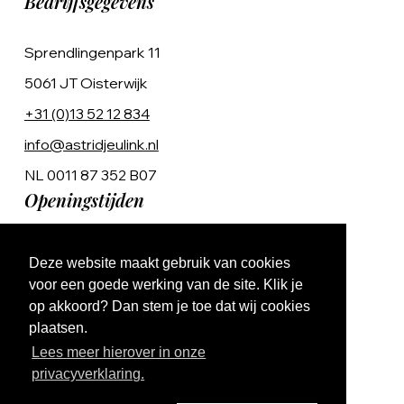
Bedrijfsgegevens
Sprendlingenpark 11
5061 JT Oisterwijk
+31 (0)13 52 12 834
info@astridjeulink.nl
NL 0011 87 352 B07
Openingstijden
Op afspraak
Deze website maakt gebruik van cookies
Ma t/m Vr 9:00 - 17:00
voor een goede werking van de site. Klik je
op akkoord? Dan stem je toe dat wij cookies
plaatsen.
Lees meer hierover in onze
privacyverklaring.