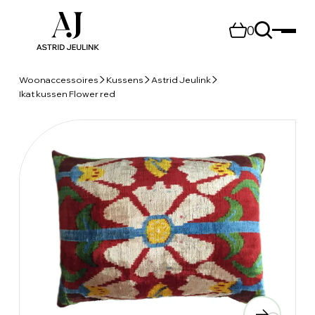
0
Woonaccessoires
Kussens
Astrid Jeulink
Ikat kussen Flower red