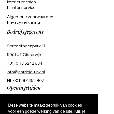
Interieurdesign
Klantenservice
Algemene voorwaarden
Privacyverklaring
Bedrijfsgegevens
Sprendlingenpark 11
5061 JT Oisterwijk
+31 (0)13 52 12 834
info@astridjeulink.nl
NL 0011 87 352 B07
Openingstijden
Op afspraak
Deze website maakt gebruik van cookies
Ma t/m Vr 9:00 - 17:00
voor een goede werking van de site. Klik je